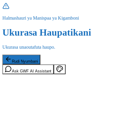
Halmashauri ya Manispaa ya Kigamboni
Ukurasa Haupatikani
Ukurasa unaoutafuta haupo.
Rudi Nyumbani
Ask GWF AI Assistant